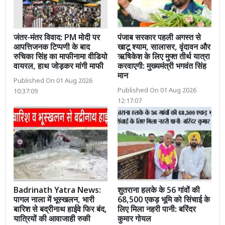
जंतर-मंतर विवाद: PM मोदी पर
पंजाब सरकार पहली अगस्त से
आपत्तिजनक टिप्पणी के बाद
खाटू श्याम, सालासर, वृंदावन और
रुचिका सिंह का माफीनामा वीडियो
ऋषिकेश के लिए मुफ्त तीर्थ यात्रा
वायरल, हाथ जोड़कर मांगी माफी
करवाएगी: मुख्यमंत्री भगवंत सिंह
मान
Published On 01 Aug 2026
Published On 01 Aug 2026
10:37:09
12:17:07
Badrinath Yatra News:
शुतराना हलके के 56 गांवों की
पागल नाला में भूस्खलन, भारी
68,500 एकड़ भूमि को सिंचाई के
बारिश से बद्रीनाथ हाईवे फिर बंद,
लिए मिला नहरी पानी: बरिंदर
यात्रियों की आवाजाही रुकी
कुमार गोयल