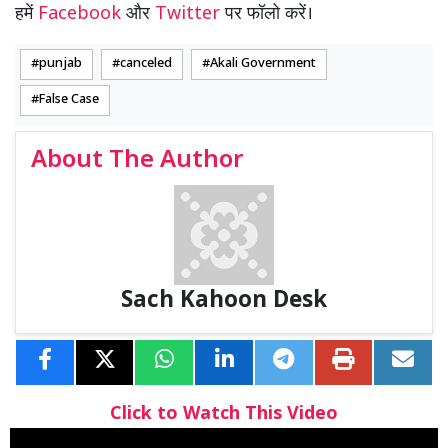
हमें
Facebook
और
Twitter
पर फॉलो करें।
punjab
canceled
Akali Government
False Case
About The Author
Sach Kahoon Desk
Click to Watch This Video