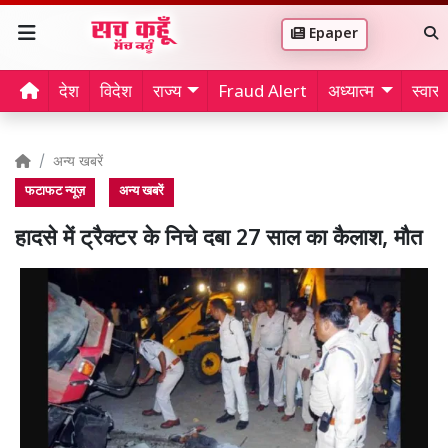
Epaper
देश
विदेश
राज्य
Fraud Alert
अध्यात्म
स्वास्थ
अन्य खबरें
फटाफट न्यूज़
अन्य खबरें
हादसे में ट्रैक्टर के निचे दबा 27 साल का कैलाश, मौत