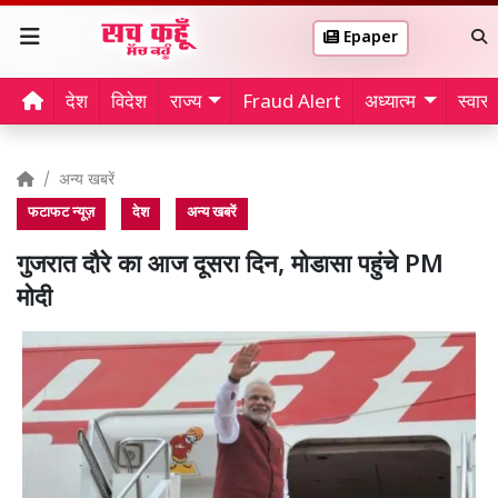
Epaper
देश
विदेश
राज्य
Fraud Alert
अध्यात्म
स्वास्थ
अन्य खबरें
फटाफट न्यूज़
देश
अन्य खबरें
गुजरात दौरे का आज दूसरा दिन, मोडासा पहुंचे PM
मोदी