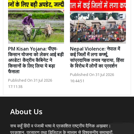
PM Kisan Yojana: पीएम-
Nepal Violence: नेपाल में
किसान योजना को लेकर आई बड़ी
कई जिलों में लगा कर्फ्यू,
अपडेट! केंद्रीय कैबिनेट ने
सांप्रदायिक तनाव गहराया, हिंसा
किसानों के लिए लिया ये बड़ा
के विरोध में लोगों का प्रदर्शन
फैसला
Published On 31 Jul 2026
Published On 31 Jul 2026
16:44:51
17:11:38
About Us
सच कहूँ हिंदी व पंजाबी भाषा मे प्रकाशित राष्ट्रीय दैनिक अख़बार।
प्रकाशन, प्रसारण तथा डिजिटल के माध्यम से विश्वसनीय समाचारों,