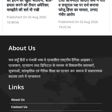
की ईरान को खुली चेतावनी, बोले-
टीवी अभिनेत्री अदिति शर्मा ने पति
हमला करने को तैयार अमेरिका;
व ससुराल पक्ष पर दर्ज कराया
समझौते की शर्त भी रखी
घरेलू हिंसा का मामला, लगाए
गंभीर आरोप
Published On 02 Aug 2026
Published On 02 Aug 2026
10:49:56
19:25:34
About Us
सच कहूँ हिंदी व पंजाबी भाषा मे प्रकाशित राष्ट्रीय दैनिक अख़बार।
प्रकाशन, प्रसारण तथा डिजिटल के माध्यम से विश्वसनीय समाचारों,
सूचनाओं, सांस्कृतिक एवं नैतिक शिक्षा का प्रसार कर समाज में सकारात्मक
बदलाव लाने में प्रयासरत
Links
About Us
Contact Us