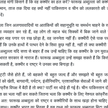
सलाह मांगी किसने है कि वह कश्मीर का हल करें? फारूख अब्दुल्ला को कश्
म्मान, ताज तक दिया वह क्यों नहीं पाकिस्तान व चीन को ललकारते की
ें।
ला जिन अलगाववादियों या आतंकियों की सहानुभूति या समर्थन चाहने के स्वा
व्यवहार कर रहे हैं, वह लोग तो महज चंद सिक्कों में बिक जाने वाले प्याद
 हर माह पगार पर रख छोड़ा है, वह जननेता नहीं हैं। कश्मीरी ऐसे पाक पर
 हैं कि उनके हाथों में पत्थर देने के सिवा कुछ नहीं है, नहीं तो क्या कश्मीरी उन
 अब्दुल्ला यदि सत्ता से बाहर हैं तब उन्हें चाहिए कि वह कश्मीर के उन युवा
भारत सरकार से नाराज हैं। फारूख अब्बदुला उन्हें समझा सकते हैं कि कि
कती है, कश्मीर व राष्ट्र ने उनका क्या बिगाड़ा है।
िट्टी जैसे होते हैं, जो बहकते भी बहुत जल्द हैं और समझते भी बहुत जल
ं को खेती, बागवानी, पर्यटन, इंजीनियरिंग, प्रशासनिक सेवाओं में जाने की 
फ्रैंस विपक्ष में बैठी है तो क्या? पार्टी मर थोड़े ही गई है। चीन पाकिस्तान
ैंस का भला नहीं कर सकते जितना भला कि कश्मीर के लिए नेश्नल कांफ्रैंस
 अत: फारूख अब्बदुला को राष्ट्र व कश्मीरियों के साथ खड़ा होना चाहि
 साथ। कश्मीर भारत का हिस्सा है इस तथ्य को फारूख अब्बदुला मिटा न