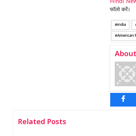
Hindi N
फॉलो करें।
india
American R
About
Related Posts