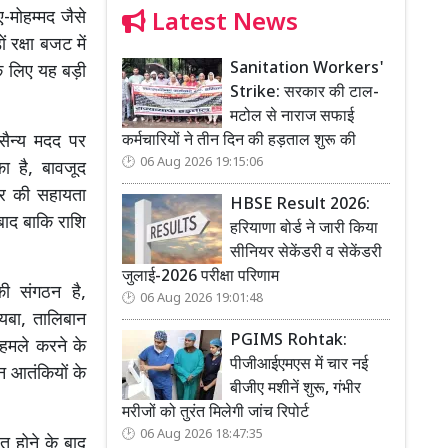
-मोहम्मद जैसे
Latest News
 रक्षा बजट में
Sanitation Workers'
के लिए यह बड़ी
Strike: सरकार की टाल-
मटोल से नाराज सफाई
ैन्य मदद पर
कर्मचारियों ने तीन दिन की हड़ताल शुरू की
06 Aug 2026 19:15:06
ा है, बावजूद
लर की सहायता
HBSE Result 2026:
बाद बाकि राशि
हरियाणा बोर्ड ने जारी किया
सीनियर सेकेंडरी व सेकेंडरी
जुलाई-2026 परीक्षा परिणाम
की संगठन है,
06 Aug 2026 19:01:48
यबा, तालिबान
PGIMS Rohtak:
ं हमले करने के
पीजीआईएमएस में चार नई
न आतंकियों के
बीजीए मशीनें शुरू, गंभीर
मरीजों को तुरंत मिलेगी जांच रिपोर्ट
06 Aug 2026 18:47:35
त होने के बाद