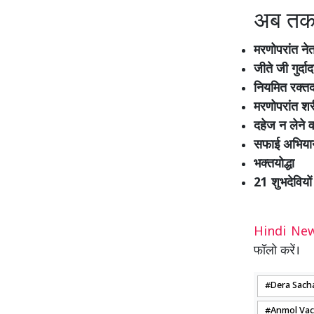
अब तक 
मरणोपरांत
जीते जी 
नियमित र
मरणोपरांत
दहेज न ल
सफाई अभिय
भक्तय
21 शुभदेवियों 
Hindi N
फॉलो करें।
Dera Sach
Anmol Va