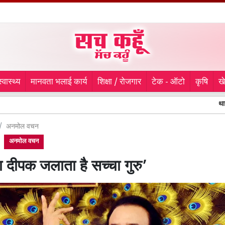
स्वास्थ्य
मानवता भलाई कार्य
शिक्षा / रोजगार
टेक - ऑटो
कृषि
ख
थाने के सामने स्का
अनमोल वचन
अनमोल वचन
का दीपक जलाता है सच्चा गुरु’