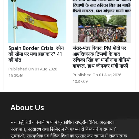
Spain Border Crisis: स्पेन
जंतर-मंतर विवाद: PM मोदी पर
की सीमा पर मचा हाहाकार? 41
आपत्तिजनक टिप्पणी के बाद
की मौत
रुचिका सिंह का माफीनामा वीडियो
वायरल, हाथ जोड़कर मांगी माफी
Published On 01 Aug 2026
Published On 01 Aug 2026
16:03:46
10:37:09
About Us
सच कहूँ हिंदी व पंजाबी भाषा मे प्रकाशित राष्ट्रीय दैनिक अख़बार।
प्रकाशन, प्रसारण तथा डिजिटल के माध्यम से विश्वसनीय समाचारों,
सूचनाओं, सांस्कृतिक एवं नैतिक शिक्षा का प्रसार कर समाज में सकारात्मक