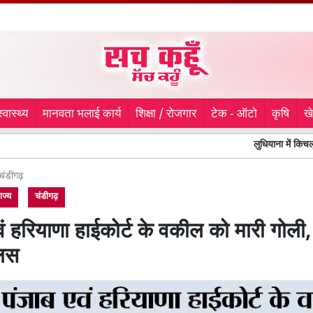
स्वास्थ्य
मानवता भलाई कार्य
शिक्षा / रोजगार
टेक - ऑटो
कृषि
ख
लुधियाना में किचलू नगर में 2
चंडीगढ़
ाज्य
चंडीगढ़
वं हरियाणा हाईकोर्ट के वकील को मारी गोली,
लिस