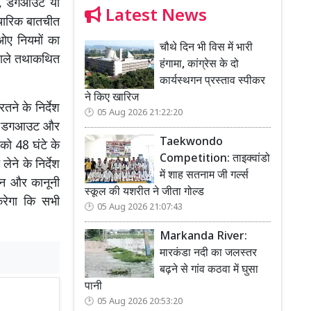
र्क, डगआउट या
Latest News
पचारिक बातचीत
ओए नियमों का
चौथे दिन भी विस में भारी
 वाले तथाकथित
हंगामा, कांग्रेस के दो
कार्यस्थगन प्रस्ताव स्पीकर
ने किए खारिज
तने के निर्देश
05 Aug 2026 21:22:20
रूम, डगआउट और
Taekwondo
 को 48 घंटे के
Competition: ताइक्वांडो
ने के निर्देश
में शाह सतनाम जी गर्ल्स
ंबन और कानूनी
स्कूल की यशरीत ने जीता गोल्ड
रेगा कि सभी
05 Aug 2026 21:07:43
Markanda River:
मारकंडा नदी का जलस्तर
बढ़ने से गांव कठवा में घुसा
पानी
05 Aug 2026 20:53:20