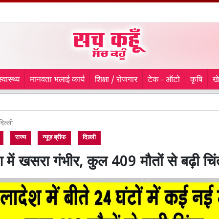
स्वास्थ्य
मानवता भलाई कार्य
शिक्षा / रोजगार
टेक - ऑटो
कृषि
ख
आर.डी.
दिल्ली
राज्य
न्यूज़ ब्रीफ
दिल्ली
ेश में खसरा गंभीर, कुल 409 मौतों से बढ़ी चिं