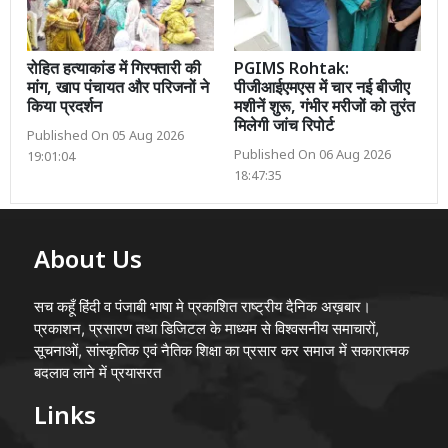
रोहित हत्याकांड में गिरफ्तारी की
PGIMS Rohtak:
मांग, खाप पंचायत और परिजनों ने
पीजीआईएमएस में चार नई बीजीए
किया प्रदर्शन
मशीनें शुरू, गंभीर मरीजों को तुरंत
मिलेगी जांच रिपोर्ट
Published On 05 Aug 2026
Published On 06 Aug 2026
19:01:04
18:47:35
About Us
सच कहूँ हिंदी व पंजाबी भाषा मे प्रकाशित राष्ट्रीय दैनिक अख़बार।
प्रकाशन, प्रसारण तथा डिजिटल के माध्यम से विश्वसनीय समाचारों,
सूचनाओं, सांस्कृतिक एवं नैतिक शिक्षा का प्रसार कर समाज में सकारात्मक
बदलाव लाने में प्रयासरत
Links