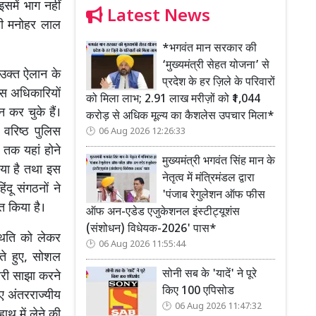
समें भाग नहीं
Latest News
्री मनोहर लाल
*भगवंत मान सरकार की
‘मुख्यमंत्री सेहत योजना’ से
 उक्त ऐलान के
प्रदेश के हर ज़िले के परिवारों
लिस अधिकारियों
को मिला लाभ; 2.91 लाख मरीज़ों को ₹1,044
 कर चुके हैं।
करोड़ से अधिक मूल्य का कैशलेस उपचार मिला*
 वरिष्ठ पुलिस
06 Aug 2026 12:26:33
 तक यहां होने
मुख्यमंत्री भगवंत सिंह मान के
िया है तथा इस
नेतृत्व में मंत्रिमंडल द्वारा
दू संगठनों ने
'पंजाब रेगुलेशन ऑफ फीस
त किया है।
ऑफ अन-एडेड एजुकेशनल इंस्टीट्यूशंस
(संशोधन) विधेयक-2026' पास*
्थिति को लेकर
06 Aug 2026 11:55:44
ते हुए, सोशल
सोनी सब के 'यादें' ने पूरे
कारी साझा करने
किए 100 एपिसोड
ए अंतरराज्यीय
06 Aug 2026 11:47:32
थ में लेने की