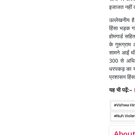
इजाजत नहीं
उल्लेखनीय ह
हिंसा भड़क गई
होमगार्ड सहि
के गुरूग्रा
सामने आईं थी
300 से अधिक
धरपकड़ का यह 
प्रशासन हिंस
यह भी पढ़ें:–
Vishwa Hi
Nuh Viole
About