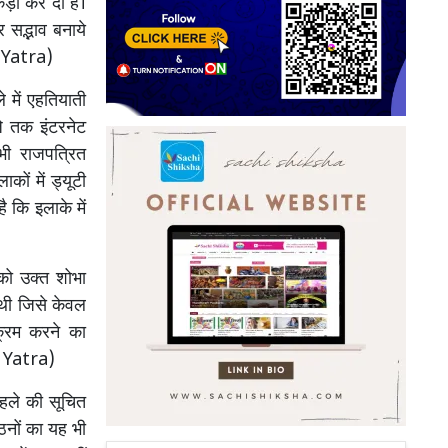
 कड़ी कर दी है।
र सद्भाव बनाये
l Yatra)
े में एहतियाती
 तक इंटरनेट
भी राजपत्रित
ों में ड्यूटी
ै कि इलाके में
 को उक्त शोभा
 थी जिसे केवल
यक्रम करने का
l Yatra)
 पहले की सूचित
ठनों का यह भी