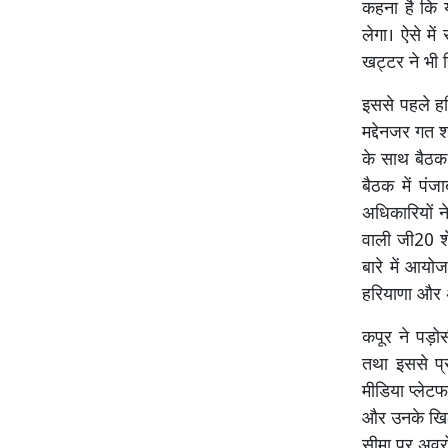
कहना है कि य
लेगा। ऐसे मे
खट्टर ने भी ह
इससे पहले हर
मद्देनजर गत श
के साथ बैठक 
बैठक में पंज
अधिकारियों न
वाली जी20 शे
बारे में आयो
हरियाणा और अन
कपूर ने पड़ोस
तथा इससे प्
मीडिया प्लेटफ
और उनके खिला
सीमा पर अवरो