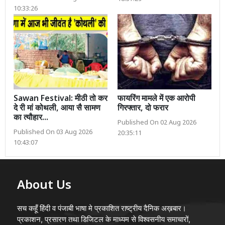
10:33:26
Sawan Festival: मीठी तो कर
फायरिंग मामले में एक आरोपी
दे री मां कोथली, आया सै सामण
गिरफ्तार, दो फरार
का त्यौहार...
Published On 02 Aug 2026
Published On 03 Aug 2026
20:35:11
10:43:07
About Us
सच कहूँ हिंदी व पंजाबी भाषा मे प्रकाशित राष्ट्रीय दैनिक अख़बार।
प्रकाशन, प्रसारण तथा डिजिटल के माध्यम से विश्वसनीय समाचारों,