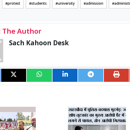
protest
students
university
admission
administ
 The Author
Sach Kahoon Desk