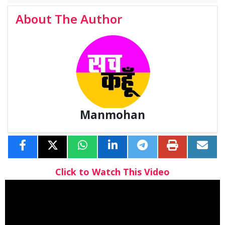
About The Author
Manmohan
Click to Watch This Video