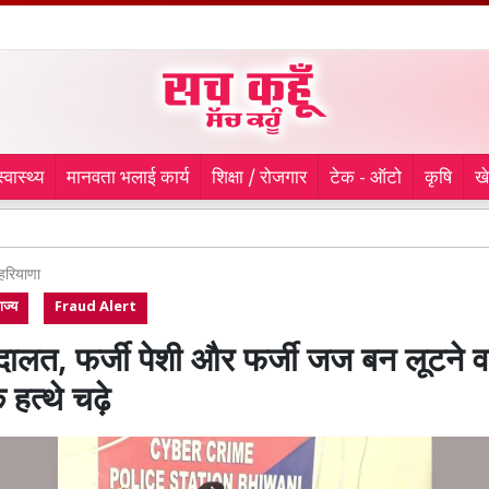
स्वास्थ्य
मानवता भलाई कार्य
शिक्षा / रोजगार
टेक - ऑटो
कृषि
ख
चौथे दिन भी 
हरियाणा
ाज्य
Fraud Alert
दालत, फर्जी पेशी और फर्जी जज बन लूटने व
 हत्थे चढ़े