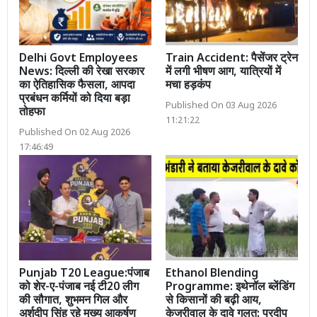
Delhi Govt Employees
Train Accident: पैसेंजर ट्रेन
News: दिल्ली की रेखा सरकार
में लगी भीषण आग, यात्रियों में
का ऐतिहासिक फैसला, आपदा
मचा हड़कंप
प्रबंधन कर्मियों को दिया बड़ा
Published On 03 Aug 2026
तोहफा
11:21:22
Published On 02 Aug 2026
17:46:49
Punjab T20 League:पंजाब
Ethanol Blending
को शेर-ए-पंजाब नई टी20 लीग
Programme: इथेनॉल ब्लेंडिंग
की सौगात, शुभमन गिल और
से किसानों की बढ़ी आय,
अर्शदीप सिंह रहे मुख्य आकर्षण
केजरीवाल के दावे गलत: प्रदीप