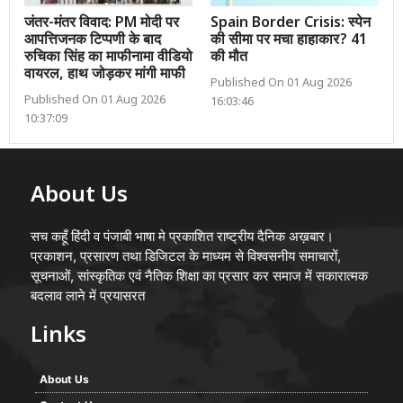
जंतर-मंतर विवाद: PM मोदी पर
Spain Border Crisis: स्पेन
आपत्तिजनक टिप्पणी के बाद
की सीमा पर मचा हाहाकार? 41
रुचिका सिंह का माफीनामा वीडियो
की मौत
वायरल, हाथ जोड़कर मांगी माफी
Published On 01 Aug 2026
Published On 01 Aug 2026
16:03:46
10:37:09
About Us
सच कहूँ हिंदी व पंजाबी भाषा मे प्रकाशित राष्ट्रीय दैनिक अख़बार।
प्रकाशन, प्रसारण तथा डिजिटल के माध्यम से विश्वसनीय समाचारों,
सूचनाओं, सांस्कृतिक एवं नैतिक शिक्षा का प्रसार कर समाज में सकारात्मक
बदलाव लाने में प्रयासरत
Links
About Us