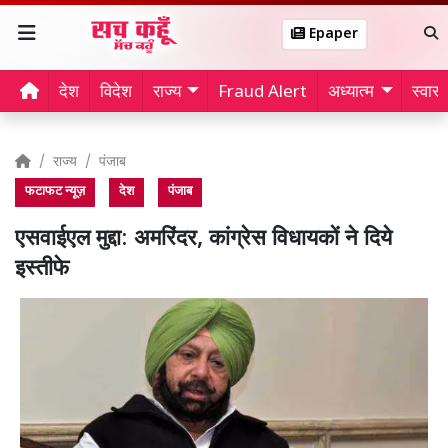
Epaper
देश
विदेश
राज्य
Fraud Alert
अध्यात्म
स्वास्थ
राज्य
पंजाब
फटाफट न्यूज़
देश
पंजाब
एसवाईएल मुद्दा: अमरिंदर, कांग्रेस विधायकों ने दिये
इस्तीफे