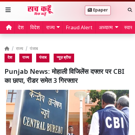
Epaper
देश
विदेश
राज्य
Fraud Alert
अध्यात्म
स्वास्थ
राज्य
पंजाब
देश
राज्य
पंजाब
न्यूज़ ब्रीफ
Punjab News: मोहाली विजिलेंस दफ्तर पर CBI
का छापा, रीडर समेत 3 गिरफ्तार