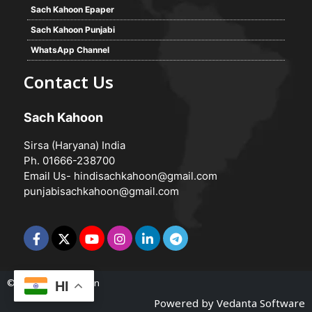
Sach Kahoon Epaper
Sach Kahoon Punjabi
WhatsApp Channel
Contact Us
Sach Kahoon
Sirsa (Haryana) India
Ph. 01666-238700
Email Us-
hindisachkahoon@gmail.com
punjabisachkahoon@gmail.com
© 2026 -
Sach Kahoon
HI
Powered by
Vedanta Software