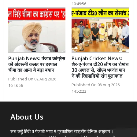
10:49:56
Punjab News: पंजाब कांग्रेस
Punjab Cricket News:
की अंदरूनी कलह पर हरपाल
शेर-ए-पंजाब टी20 लीग का रोमांच
चीमा का आया ये बड़ा बयान
30 अगस्त से, सीएम भगवंत मान
ने की खिलाड़ियों संग मुलाकात
Published On 02 Aug 2026
Published On 08 Aug 2026
16:48:56
14:52:22
About Us
सच कहूँ हिंदी व पंजाबी भाषा मे प्रकाशित राष्ट्रीय दैनिक अख़बार।