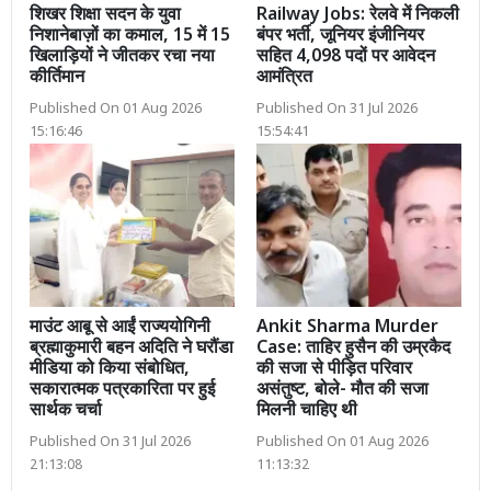
शिखर शिक्षा सदन के युवा
Railway Jobs: रेलवे में निकली
निशानेबाज़ों का कमाल, 15 में 15
बंपर भर्ती, जूनियर इंजीनियर
खिलाड़ियों ने जीतकर रचा नया
सहित 4,098 पदों पर आवेदन
कीर्तिमान
आमंत्रित
Published On 01 Aug 2026
Published On 31 Jul 2026
15:16:46
15:54:41
माउंट आबू से आईं राज्ययोगिनी
Ankit Sharma Murder
ब्रह्माकुमारी बहन अदिति ने घरौंडा
Case: ताहिर हुसैन की उम्रकैद
मीडिया को किया संबोधित,
की सजा से पीड़ित परिवार
सकारात्मक पत्रकारिता पर हुई
असंतुष्ट, बोले- मौत की सजा
सार्थक चर्चा
मिलनी चाहिए थी
Published On 31 Jul 2026
Published On 01 Aug 2026
21:13:08
11:13:32