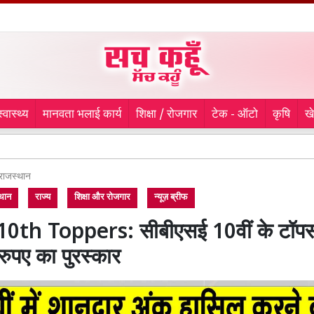
स्वास्थ्य
मानवता भलाई कार्य
शिक्षा / रोजगार
टेक - ऑटो
कृषि
ख
चरखी दादर
राजस्थान
थान
राज्य
शिक्षा और रोजगार
न्यूज़ ब्रीफ
0th Toppers: सीबीएसई 10वीं के टॉपर्
ुपए का पुरस्कार