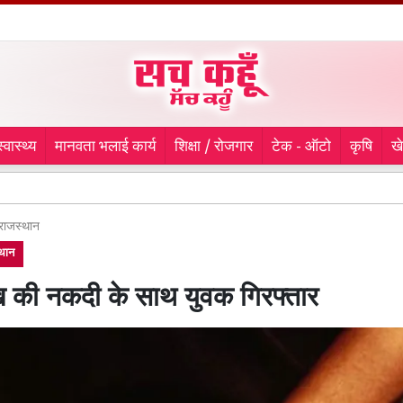
स्वास्थ्य
मानवता भलाई कार्य
शिक्षा / रोजगार
टेक - ऑटो
कृषि
ख
Rajast
राजस्थान
थान
 की नकदी के साथ युवक गिरफ्तार