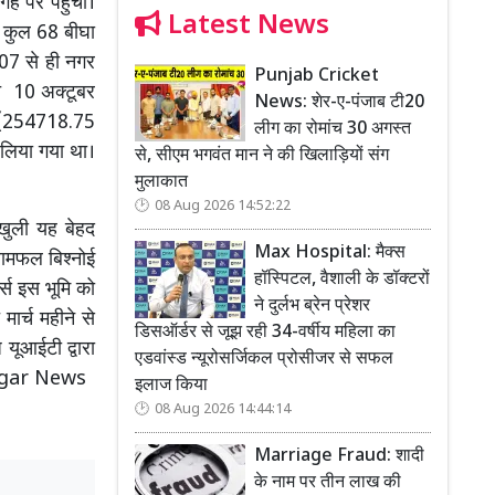
ह पर पहुंची।
Latest News
ी कुल 68 बीघा
007 से ही नगर
Punjab Cricket
गत 10 अक्टूबर
News: शेर-ए-पंजाब टी20
 (254718.75
लीग का रोमांच 30 अगस्त
 लिया गया था।
से, सीएम भगवंत मान ने की खिलाड़ियों संग
मुलाकात
08 Aug 2026 14:52:22
 खुली यह बेहद
Max Hospital: मैक्स
रामफल बिश्नोई
हॉस्पिटल, वैशाली के डॉक्टरों
्स इस भूमि को
ने दुर्लभ ब्रेन प्रेशर
ार्च महीने से
डिसऑर्डर से जूझ रही 34-वर्षीय महिला का
यूआईटी द्वारा
एडवांस्ड न्यूरोसर्जिकल प्रोसीजर से सफल
anagar News
इलाज किया
08 Aug 2026 14:44:14
Marriage Fraud: शादी
के नाम पर तीन लाख की