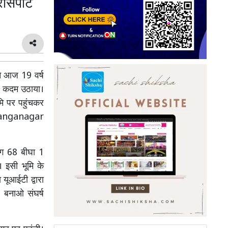
ंसपोर्ट
 आज 19 वर्ष
ोस कदम उठाया।
मि पर पहुंचकर
i Ganganagar
भग 68 बीघा 1
 इसी भूमि के
यूआईटी द्वारा
 बनाओ संघर्ष