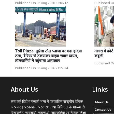
Published On 06 Aug 2026 13:08:12
Published On
Toll Plaza: मुझेडा टोल प्लाजा पर बड़ा हादसा
आगरा में कोर्ट
टला, बैरियर से टकराकर बाइक सवार घायल,
कबूली
टोलकर्मियों ने पहुंचाया अस्पताल
Published On
Published On 08 Aug 2026 21:22:24
About Us
Links
सच कहूँ हिंदी व पंजाबी भाषा मे प्रकाशित राष्ट्रीय दैनिक
About Us
अख़बार। प्रकाशन, प्रसारण तथा डिजिटल के माध्यम से
Contact Us
विश्वसनीय समाचारों, सूचनाओं, सांस्कृतिक एवं नैतिक शिक्षा