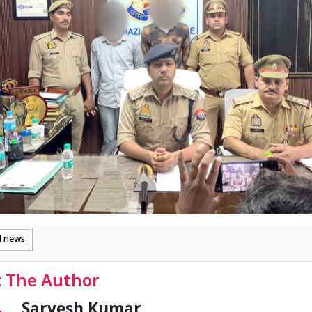
d news
 The Author
Sarvesh Kumar