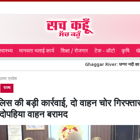
स्वास्थ्य
मानवता भलाई कार्य
शिक्षा / रोजगार
टेक - ऑटो
कृषि
ख
Ghaggar River: घग्गर नदी का जलस्तर घटा, लोग
उत्तर प्रदेश
राज्य
ुलिस की बड़ी कार्रवाई, दो वाहन चोर गिरफ्त
 दोपहिया वाहन बरामद