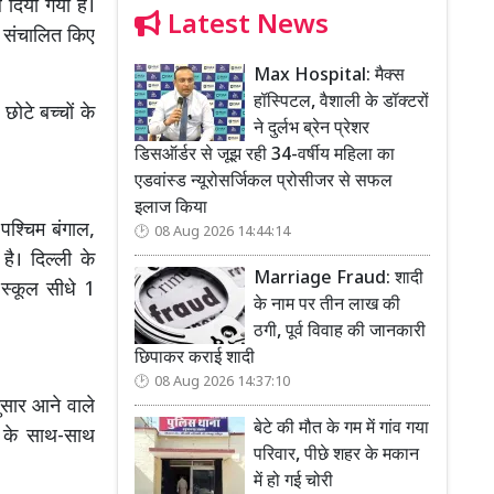
ल दिया गया है।
Latest News
 संचालित किए
Max Hospital: मैक्स
हॉस्पिटल, वैशाली के डॉक्टरों
ोटे बच्चों के
ने दुर्लभ ब्रेन प्रेशर
डिसऑर्डर से जूझ रही 34-वर्षीय महिला का
एडवांस्ड न्यूरोसर्जिकल प्रोसीजर से सफल
इलाज किया
,
पश्चिम बंगाल
,
08 Aug 2026 14:44:14
है। दिल्ली के
Marriage Fraud: शादी
 स्कूल सीधे 1
के नाम पर तीन लाख की
ठगी, पूर्व विवाह की जानकारी
छिपाकर कराई शादी
08 Aug 2026 14:37:10
ुसार आने वाले
बेटे की मौत के गम में गांव गया
ेने के साथ-साथ
परिवार, पीछे शहर के मकान
में हो गई चोरी