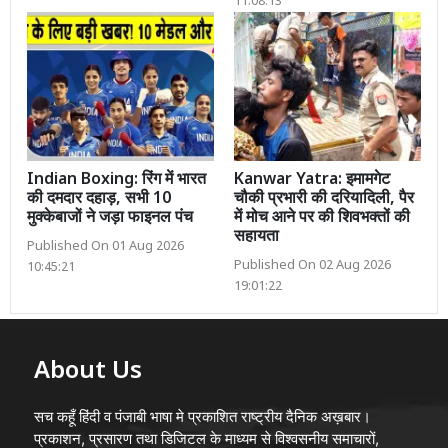
11:08:13
Indian Boxing: रिंग में भारत
Kanwar Yatra: इमामगेट
की दमदार दहाड़, सभी 10
चौकी प्रभारी की दरियादिली, पैर
मुक्केबाजों ने जड़ा फाइनल पंच
में मोच आने पर की शिवभक्तों की
सहायता
Published On 01 Aug 2026
Published On 02 Aug 2026
10:45:21
19:01:22
About Us
सच कहूँ हिंदी व पंजाबी भाषा मे प्रकाशित राष्ट्रीय दैनिक अख़बार।
प्रकाशन, प्रसारण तथा डिजिटल के माध्यम से विश्वसनीय समाचारों,