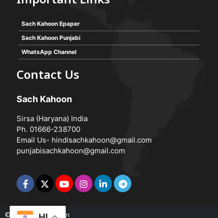
Important Links
Sach Kahoon Epaper
Sach Kahoon Punjabi
WhatsApp Channel
Contact Us
Sach Kahoon
Sirsa (Haryana) India
Ph. 01666-238700
Email Us-
hindisachkahoon@gmail.com
punjabisachkahoon@gmail.com
© 2026 -
Sach Kahoon
HI