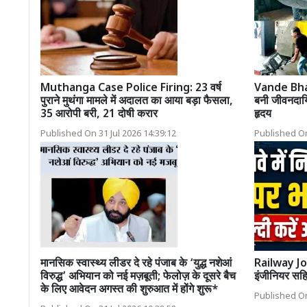
Muthanga Case Police Firing: 23 वर्ष
Vande Bhar
पुराने मुथंगा मामले में अदालत का आया बड़ा फैसला,
बनी जीवनदायि
35 आरोपी बरी, 21 दोषी करार
हृदय
Published On 31 Jul 2026 14:39:12
Published On
मानसिक स्वास्थ्य लीडर दे रहे पंजाब के ‘युद्ध नशेआं
Railway Jobs
विरुद्ध’ अभियान को नई मज़बूती; फेलोज़ के दूसरे बैच
इंजीनियर सह
के लिए आवेदन अगस्त की शुरुआत में होंगे शुरू*
Published On