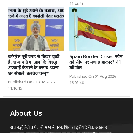
11:28:43
कांग्रेस पूरी तरह से बिखर चुकी
Spain Border Crisis: स्पेन
है, राजा वड़िंग ‘आप’ के विरुद्ध
की सीमा पर मचा हाहाकार? 41
अफवाहें फैलाने के बजाय अपना
की मौत
घर संभालें: बलतेज पन्नू*
Published On 01 Aug 2026
Published On 01 Aug 2026
16:03:46
11:16:15
About Us
सच कहूँ हिंदी व पंजाबी भाषा मे प्रकाशित राष्ट्रीय दैनिक अख़बार।