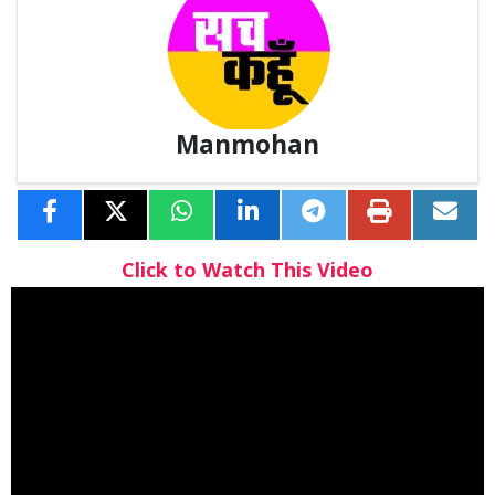
Manmohan
Click to Watch This Video