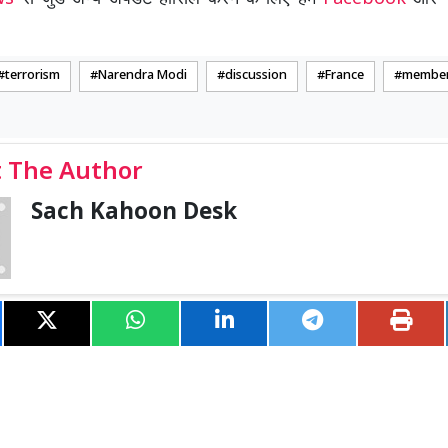
terrorism
Narendra Modi
discussion
France
member
 The Author
Sach Kahoon Desk