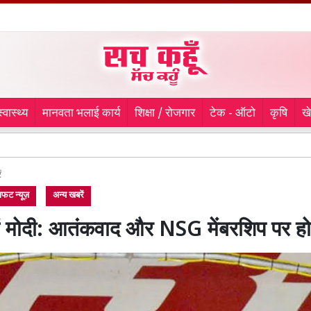
स्वास्थ्य
मानवता भलाई कार्य
शिक्षा / रोजगार
टेक - ऑटो
कृषि
ख
लुधियान
ं
फट न्यूज़
अन्य खबरें
में मोदी: आतंकवाद और NSG मेंबरशिप पर होग