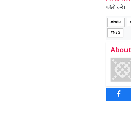
फॉलो करें।
india
NSG
About