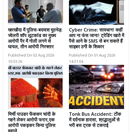
खरखौदा में पुलिस-बदमाश मुठभेड़:
Cyber Crime: सावधान! कहीं
ज्वेलरी शॉप लूटकांड का मुख्य
आप ना फंस जाना! ट्रेडिंग खाते में
आरोपी पैर में गोली लगने से
पैसे आने के SMS से बन सकते हैं
घायल, तीन आरोपी गिरफ्तार
साइबर ठगी के शिकार
Published On 02 Aug 2026
Published On 01 Aug 2026
10:33:26
14:31:04
मिर्ची पाउडर फेंककर चांदी के
Tonk Bus Accident: टोंक
गहने लेकर आरोपी फरार,एक
में दर्दनाक हादसा, श्रद्धालुओं से
आरोपी पकड़कर किया पुलिस
भरी बस ट्रक से टकराई
हवाले