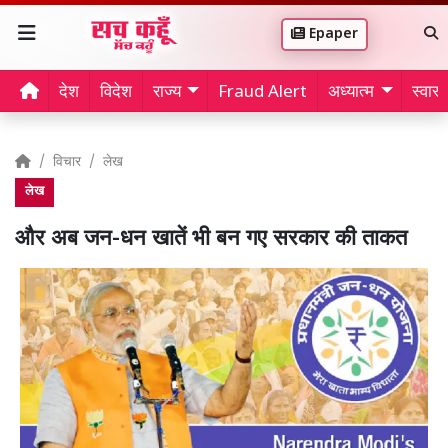
Epaper
देश
विदेश
राज्य
Fraud Alert
अध्यात्म
स्वास्थ
विचार
लेख
लेख
और अब जन-धन खातें भी बन गए सरकार की ताकत