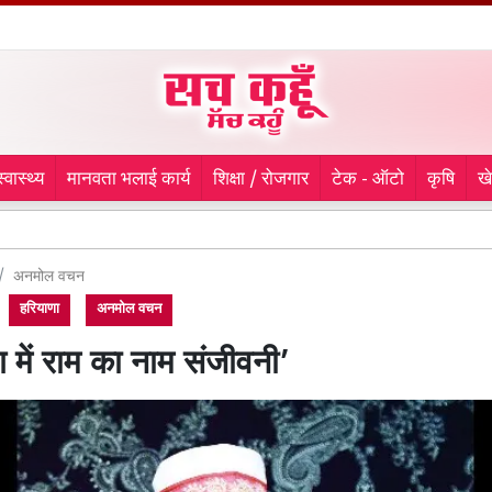
स्वास्थ्य
मानवता भलाई कार्य
शिक्षा / रोजगार
टेक - ऑटो
कृषि
ख
लुधियाना मे
अनमोल वचन
हरियाणा
अनमोल वचन
 में राम का नाम संजीवनी’