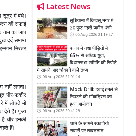
Latest News
त्र में बंधे।
लुधियाना में किचलू नगर में
त:करण की सफाई
20 फुट गहरी जमीन धंसी
के नाम का जाप
06 Aug 2026 21:19:27
ुख दर्द समाप्त
पंजाब में नशा पीड़ितों में
इन्सान निरंतर
65% से अधिक युवा,
विधानसभा समिति की रिपोर्ट
में सामने आए चौंकाने वाले तथ्य
06 Aug 2026 21:01:14
छा नहीं लगता।
Mock Drill: हवाई हमले से
ुरु पीर-फकीर
निपटने की मॉकड्रिल का
 में सोचते भी
हुआ आयोजन
देते हैं। पूज्य
06 Aug 2026 20:41:29
ार है और इनकी
थाने के सामने स्कार्पियो
हते हैं।
सवारों पर ताबड़तोड़