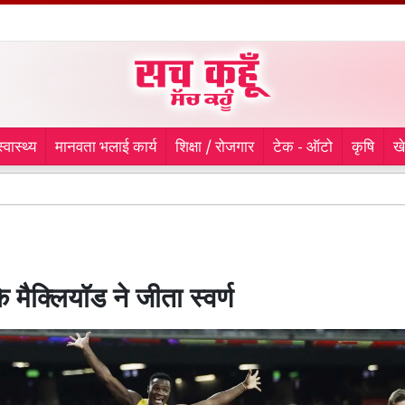
स्वास्थ्य
मानवता भलाई कार्य
शिक्षा / रोजगार
टेक - ऑटो
कृषि
ख
लुधियान
 मैक्लियॉड ने जीता स्वर्ण