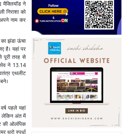
 मैक्लियॉड ने
िली निराशा को
ण अपने नाम कर
ा का झंडा ऊंचा
ए है। यहां पर
े पूरी तरह से
नकोव ने 13.14
वतंत्र एथलीट
 बने।
र्ष पहले यहां
 लेकिन अंत में
बार की ओलंपिक
 थ्रो स्पर्धा