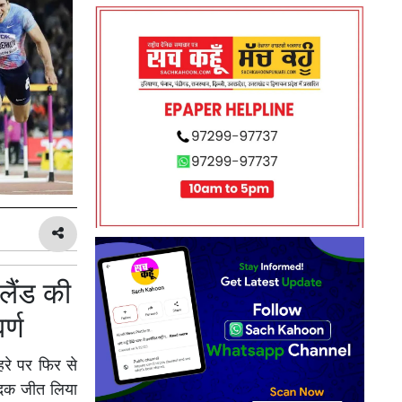
लैंड की
र्ण
हरे पर फिर से
 पदक जीत लिया