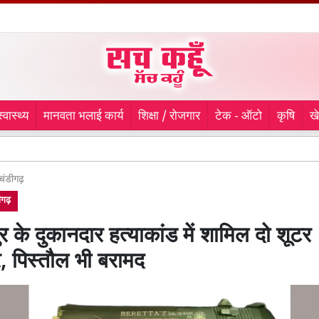
स्वास्थ्य
मानवता भलाई कार्य
शिक्षा / रोजगार
टेक - ऑटो
कृषि
ख
कुम्हा
चंडीगढ़
ीगढ़
र के दुकानदार हत्याकांड में शामिल दो शूटर
र, पिस्तौल भी बरामद