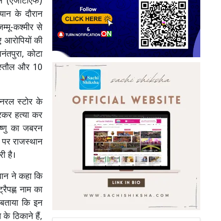
्स (एजीटीएफ)
यान के दौरान
्मू-कश्मीर से
ए आरोपियों की
नंतपुरा, कोटा
पिस्तौल और 10
नरल स्टोर के
रकर हत्या कर
िष्णु का जबरन
स पर राजस्थान
ी है।
बान ने कहा कि
्रैपह्ण नाम का
े बताया कि इन
के ठिकाने हैं,