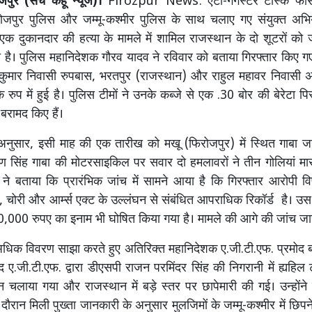
जपुर (सच कहूँ न्यूज)।
Firozpur News: एंटी-गैंगस्टर टास्क फोर
रोजपुर पुलिस और जम्मू-कश्मीर पुलिस के साथ चलाए गए संयुक्त अभि
एक दुकानदार की हत्या के मामले में शामिल राजस्थान के दो शूटरों को जम
ा है। पुलिस महानिदेशक गौरव यादव ने रविवार को बताया गिरफ्तार किए ग
 कुमार निवासी रुपबास, भरतपुर (राजस्थान) और राहुल महावर निवासी अ
े रुप में हुई है। पुलिस टीमों ने उनके कब्जे से एक .30 बोर की बेरेटा 
बरामद किए हैं।
अनुसार, इसी माह की एक तारीख को मखू (फिरोजपुर) में स्थित गाबा ज
ण सिंह गाबा की मोटरसाइकिल पर सवार दो हमलावरों ने तीन गोलियां मा
ने बताया कि प्रारंभिक जांच में सामने आया है कि गिरफ्तार आरोपी व
, चोरी और आर्म्स एक्ट के उल्लंघन से संबंधित आपराधिक रिकॉर्ड है। उ
 10,000 रुपए का इनाम भी घोषित किया गया है। मामले की आगे की जांच जार
 अधिक विवरण साझा करते हुए अतिरिक्त महानिदेशक ए.जी.टी.एफ. प्रमोद 
 ए.जी.टी.एफ. द्वारा डीएसपी राजन परमिंदर सिंह की निगरानी में ह्यहिल ट
 चलाया गया और राजस्थान में बड़े स्तर पर छापेमारी की गई। उन्होंन
े दौरान मिली पुख्ता जानकारी के अनुसार मुलजिमों के जम्मू-कश्मीर में छिपने 