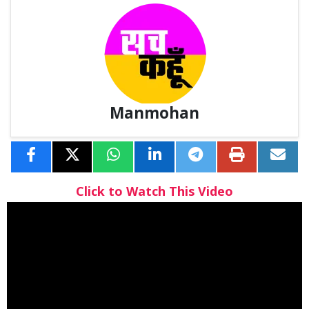
Manmohan
Click to Watch This Video