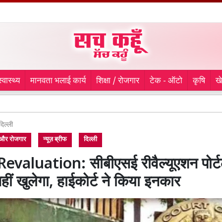
स्वास्थ्य
मानवता भलाई कार्य
शिक्षा / रोजगार
टेक - ऑटो
कृषि
ख
लुधिया
दिल्ली
ा और रोजगार
न्यूज़ ब्रीफ
दिल्ली
evaluation: सीबीएसई रीवैल्यूएशन पोर्
हीं खुलेगा, हाईकोर्ट ने किया इनकार