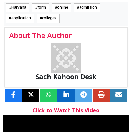
Haryana
form
online
admission
application
colleges
About The Author
Sach Kahoon Desk
Click to Watch This Video