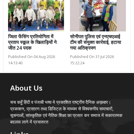
जिला फेंसिंग प्रतियोगिता में
सोनीपत पुलिस एवं एनएचएआई
प्रताप स्कूल के खिलाड़ियों ने
टीम की संयुक्त कार्रवाई, हटाया
जीत 24 पदक
गया अतिक्रमण
Published On 04 Aug 2026
Published On 31 Jul 2026
14:13:40
15:22:24
About Us
सच कहूँ हिंदी व पंजाबी भाषा मे प्रकाशित राष्ट्रीय दैनिक अख़बार।
प्रकाशन, प्रसारण तथा डिजिटल के माध्यम से विश्वसनीय समाचारों,
सूचनाओं, सांस्कृतिक एवं नैतिक शिक्षा का प्रसार कर समाज में सकारात्मक
बदलाव लाने में प्रयासरत