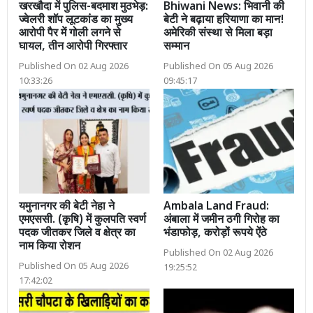
खरखौदा में पुलिस-बदमाश मुठभेड़:
Bhiwani News: भिवानी की
ज्वेलरी शॉप लूटकांड का मुख्य
बेटी ने बढ़ाया हरियाणा का मान!
आरोपी पैर में गोली लगने से
अमेरिकी संस्था से मिला बड़ा
घायल, तीन आरोपी गिरफ्तार
सम्मान
Published On 02 Aug 2026
Published On 05 Aug 2026
10:33:26
09:45:17
यमुनानगर की बेटी नेहा ने
Ambala Land Fraud:
एमएससी. (कृषि) में कुलपति स्वर्ण
अंबाला में जमीन ठगी गिरोह का
पदक जीतकर जिले व क्षेत्र का
भंडाफोड़, करोड़ों रूपये ऐंठे
नाम किया रोशन
Published On 02 Aug 2026
Published On 05 Aug 2026
19:25:52
17:42:02