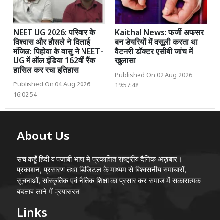
NEET UG 2026: परिवार के
Kaithal News: फर्जी अफसर
विश्वास और हौसले ने दिलाई
बन डेयरियों में वसूली करता था
मंजिल: पिहोवा के वासु ने NEET-
वैटनरी डॉक्टर एसीबी जांच में
UG में ऑल इंडिया 162वीं रैंक
खुलासा
हासिल कर रचा इतिहास
Published On 02 Aug 2026
Published On 04 Aug 2026
19:57:48
16:02:54
About Us
सच कहूँ हिंदी व पंजाबी भाषा मे प्रकाशित राष्ट्रीय दैनिक अख़बार।
प्रकाशन, प्रसारण तथा डिजिटल के माध्यम से विश्वसनीय समाचारों,
सूचनाओं, सांस्कृतिक एवं नैतिक शिक्षा का प्रसार कर समाज में सकारात्मक
बदलाव लाने में प्रयासरत
Links