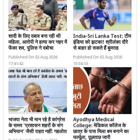
शादी के लिए दबाव बना रही थी
India-Sri Lanka Test: टीम
महिला, आरोपी ने हत्या कर नहर में
इंडिया को झटका! श्रीलंका दौरे
फेंका शव, पुलिस ने दबोचा
से बाहर हो सकते हैं बुमराह
Published On 02 Aug 2026
Published On 02 Aug 2026
17:41:42
15:58:33
भाजपा नेता भी मान रहे है कांग्रेस
Ayodhya Medical
के समय 'प्रशासन शहरों के संग
College: मेडिकल कॉलेज के
अभियान' जैसी राहत नहीं: गहलोत
छात्र के पास मिला बम बनाने का
फार्मूला, पूछताछ जारी