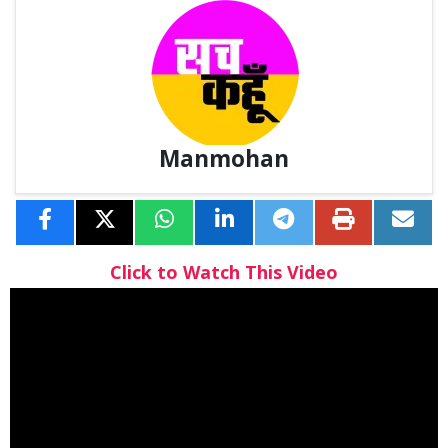
Manmohan
Click to Watch This Video