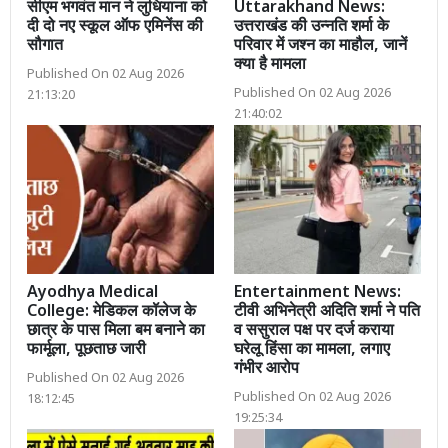
सीएम भगवंत मान ने लुधियाना को
Uttarakhand News:
दी दो नए स्कूल ऑफ एमिनेंस की
उत्तराखंड की उन्नति शर्मा के
सौगात
परिवार में जश्न का माहौल, जानें
क्या है मामला
Published On 02 Aug 2026
Published On 02 Aug 2026
21:13:20
21:40:02
Ayodhya Medical
Entertainment News:
College: मेडिकल कॉलेज के
टीवी अभिनेत्री अदिति शर्मा ने पति
छात्र के पास मिला बम बनाने का
व ससुराल पक्ष पर दर्ज कराया
फार्मूला, पूछताछ जारी
घरेलू हिंसा का मामला, लगाए
गंभीर आरोप
Published On 02 Aug 2026
Published On 02 Aug 2026
18:12:45
19:25:34