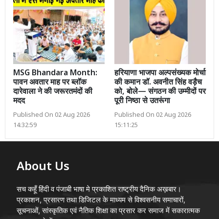
MSG Bhandara Month:
हरियाणा भाजपा अल्पसंख्यक मोर्चा
पावन अवतार माह पर ब्लॉक
की कमान डॉ. अवनीत सिंह वड़ैच
दारेवाला ने की जरूरतमंदों की
को, बोले— संगठन की उम्मीदों पर
मदद
पूरी निष्ठा से उतरूंगा
Published On 02 Aug 2026
Published On 02 Aug 2026
14:32:59
15:11:25
About Us
सच कहूँ हिंदी व पंजाबी भाषा मे प्रकाशित राष्ट्रीय दैनिक अख़बार।
प्रकाशन, प्रसारण तथा डिजिटल के माध्यम से विश्वसनीय समाचारों,
सूचनाओं, सांस्कृतिक एवं नैतिक शिक्षा का प्रसार कर समाज में सकारात्मक