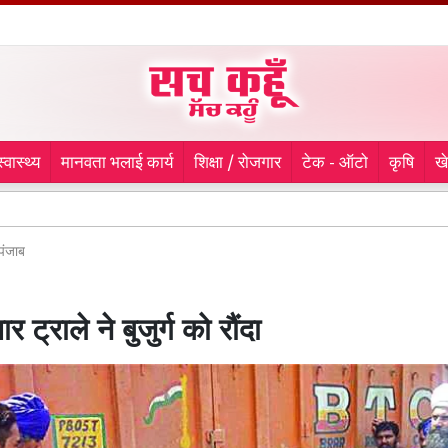
स्वास्थ्य
मानवता भलाई कार्य
शिक्षा / रोजगार
टेक - ऑटो
कृषि
ख
लुधियान
पंजाब
र ट्राले ने बुजुर्ग को रौंदा