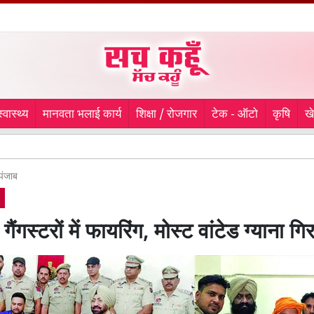
स्वास्थ्य
मानवता भलाई कार्य
शिक्षा / रोजगार
टेक - ऑटो
कृषि
ख
नगर न
पंजाब
गैंगस्टरों में फायरिंग, मोस्ट वांटेड ग्याना गि